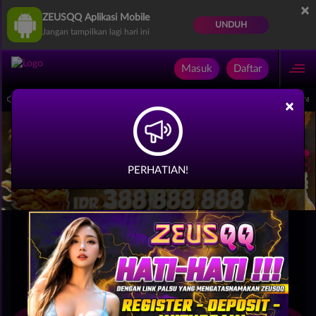
×
ZEUSQQ Aplikasi Mobile
UNDUH
Jangan tampilkan lagi hari ini
Masuk
Daftar
IF BONUS MELIMPAH BURUAN DAFTAR SEKARANG !
Pemeliharaan Terjadwal: 
×
PERHATIAN!
JACKPOT
PLAY