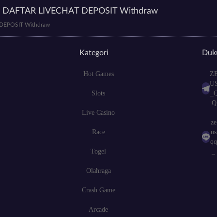
N DAFTAR LIVECHAT DEPOSIT Withdraw
DEPOSIT Withdraw
Kategori
Duk
Hot Games
Z
U
Slots
_
Q
Live Casino
ze
Race
us
qq
Togel
_
Olahraga
Crash Game
Arcade