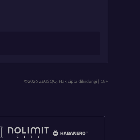
©2026 ZEUSQQ. Hak cipta dilindungi | 18+