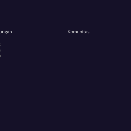
ungan
Komunitas
E
S
Q