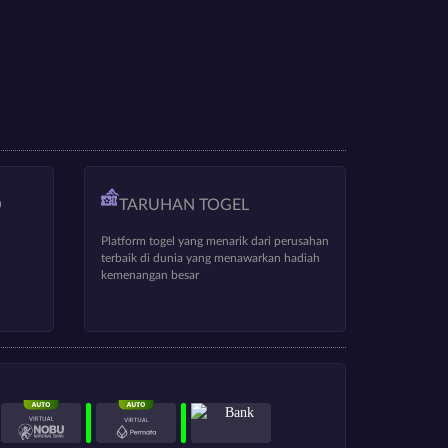
O
TARUHAN TOGEL
Platform togel yang menarik dari perusahan
terbaik di dunia yang menawarkan hadiah
kemenangan besar