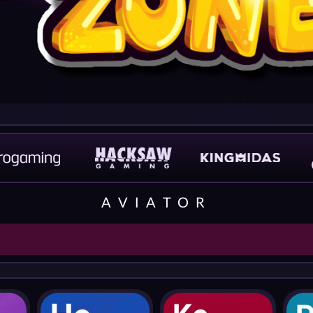
AVIATOR