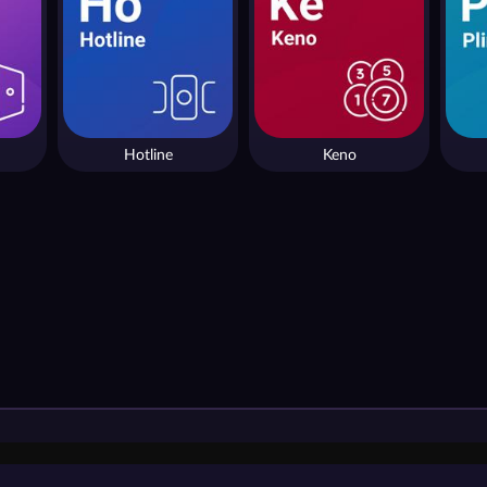
Hotline
Keno