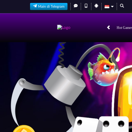
Main di Telegram
Hot Game