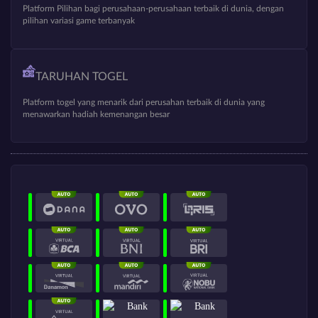
Platform Pilihan bagi perusahaan-perusahaan terbaik di dunia, dengan
pilihan variasi game terbanyak
TARUHAN TOGEL
Platform togel yang menarik dari perusahan terbaik di dunia yang
menawarkan hadiah kemenangan besar