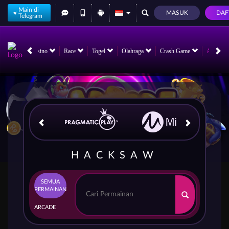
Main di
MASUK
DAF
Telegram
ts
Live Casino
Race
Togel
Olahraga
Crash Game
Arcade
HACKSAW
SEMUA
PERMAINAN
ARCADE