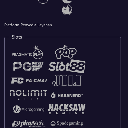
Platform Penyedia Layanan
Slots