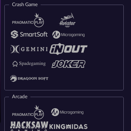
Crash Game
Arcade