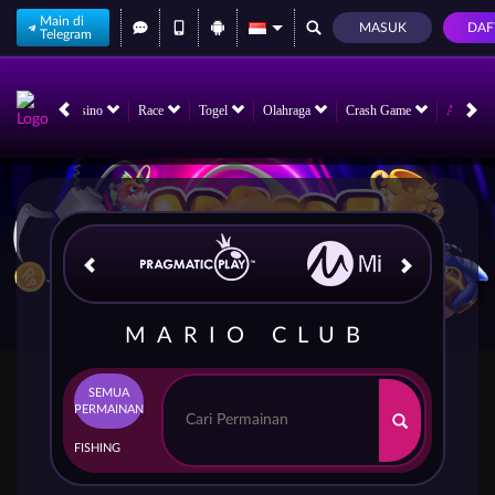
Main di
MASUK
DAF
Telegram
ts
Live Casino
Race
Togel
Olahraga
Crash Game
Arcade
MARIO CLUB
SEMUA
PERMAINAN
FISHING