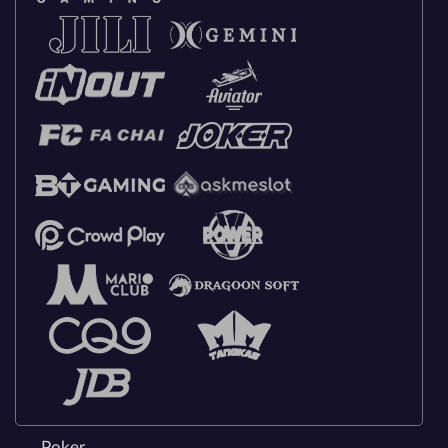
Poker