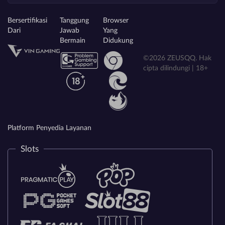
Bersertifikasi
Tanggung
Browser
Dari
Jawab
Yang
Bermain
Didukung
©2026 ZEUSQQ. Hak
cipta dilindungi | 18+
Platform Penyedia Layanan
Slots