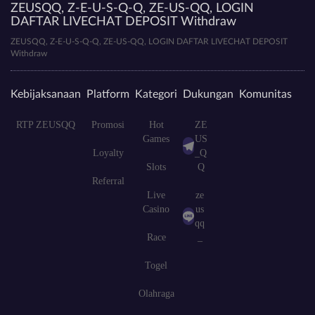
ZEUSQQ, Z-E-U-S-Q-Q, ZE-US-QQ, LOGIN
DAFTAR LIVECHAT DEPOSIT Withdraw
ZEUSQQ, Z-E-U-S-Q-Q, ZE-US-QQ, LOGIN DAFTAR LIVECHAT DEPOSIT
Withdraw
Kebijaksanaan
Platform
Kategori
Dukungan
Komunitas
RTP ZEUSQQ
Promosi
Hot
ZE
Games
US
Loyalty
_Q
Slots
Q
Referral
Live
ze
Casino
us
qq
Race
_
Togel
Olahraga