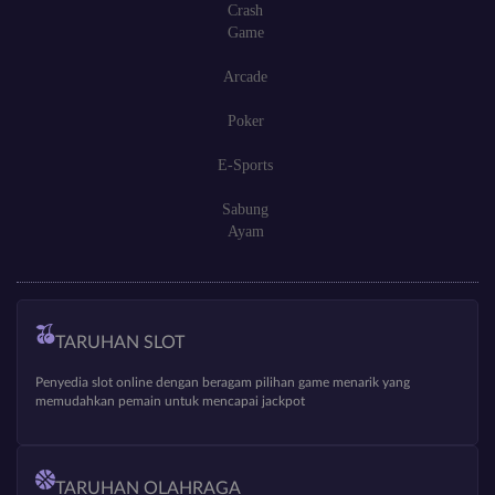
Crash
Game
Arcade
Poker
E-Sports
Sabung
Ayam
TARUHAN SLOT
Penyedia slot online dengan beragam pilihan game menarik yang
memudahkan pemain untuk mencapai jackpot
TARUHAN OLAHRAGA