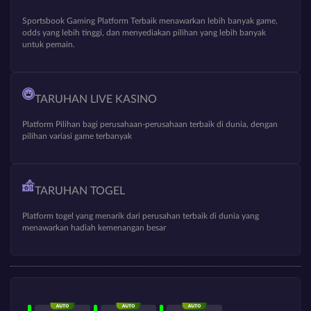
Sportsbook Gaming Platform Terbaik menawarkan lebih banyak game,
odds yang lebih tinggi, dan menyediakan pilihan yang lebih banyak
untuk pemain.
TARUHAN LIVE KASINO
Platform Pilihan bagi perusahaan-perusahaan terbaik di dunia, dengan
pilihan variasi game terbanyak
TARUHAN TOGEL
Platform togel yang menarik dari perusahan terbaik di dunia yang
menawarkan hadiah kemenangan besar