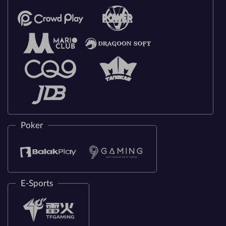
Poker
E-Sports