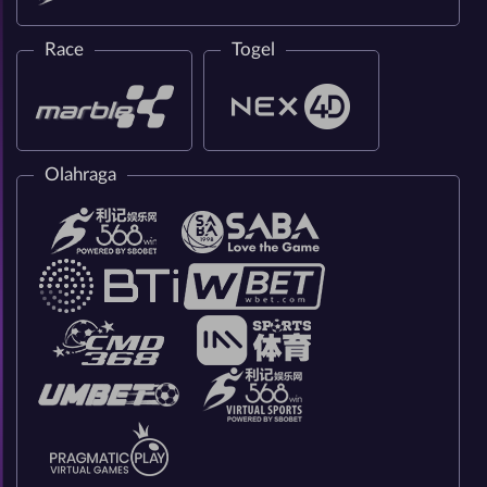
Race
Togel
Olahraga