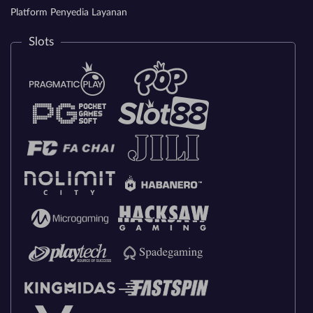
Platform Penyedia Layanan
Slots