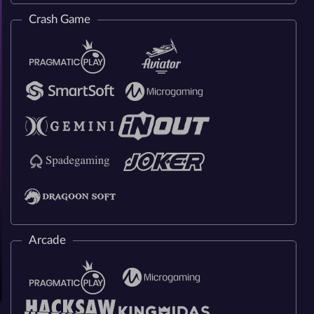
Crash Game
Arcade