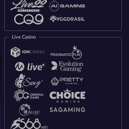
Live Casino