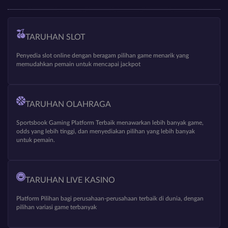
TARUHAN SLOT
Penyedia slot online dengan beragam pilihan game menarik yang
memudahkan pemain untuk mencapai jackpot
TARUHAN OLAHRAGA
Sportsbook Gaming Platform Terbaik menawarkan lebih banyak game,
odds yang lebih tinggi, dan menyediakan pilihan yang lebih banyak
untuk pemain.
TARUHAN LIVE KASINO
Platform Pilihan bagi perusahaan-perusahaan terbaik di dunia, dengan
pilihan variasi game terbanyak