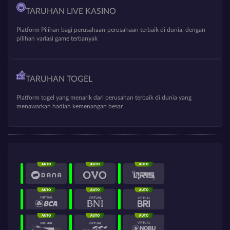
TARUHAN LIVE KASINO
Platform Pilihan bagi perusahaan-perusahaan terbaik di dunia, dengan
pilihan variasi game terbanyak
TARUHAN TOGEL
Platform togel yang menarik dari perusahan terbaik di dunia yang
menawarkan hadiah kemenangan besar