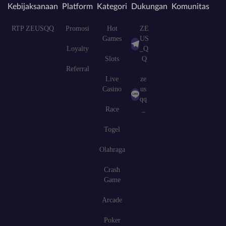
Kebijaksanaan
Platform
Kategori
Dukungan
Komunitas
RTP ZEUSQQ
Promosi
Hot
ZE
Games
US
Loyalty
_Q
Slots
Q
Referral
Live
ze
Casino
us
qq
Race
_
Togel
Olahraga
Crash
Game
Arcade
Poker