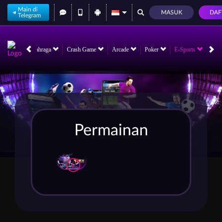
Main di
MASUK
DAF
Telegram
Togel
Olahraga
Crash Game
Arcade
Poker
E-Sports
Sab
Permainan
i