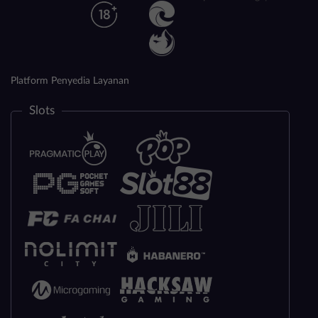
Platform Penyedia Layanan
Slots