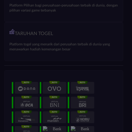
Platform Pilihan bagi perusahaan-perusahaan terbaik di dunia, dengan
pilihan variasi game terbanyak
TARUHAN TOGEL
Platform togel yang menarik dari perusahan terbaik di dunia yang
menawarkan hadiah kemenangan besar