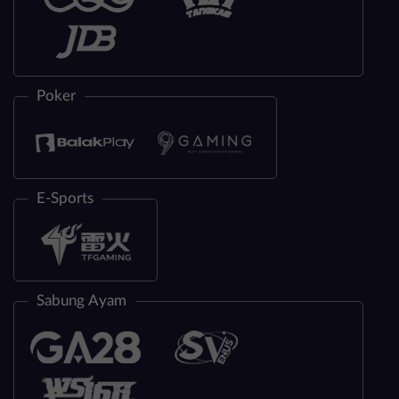
Poker
E-Sports
Sabung Ayam