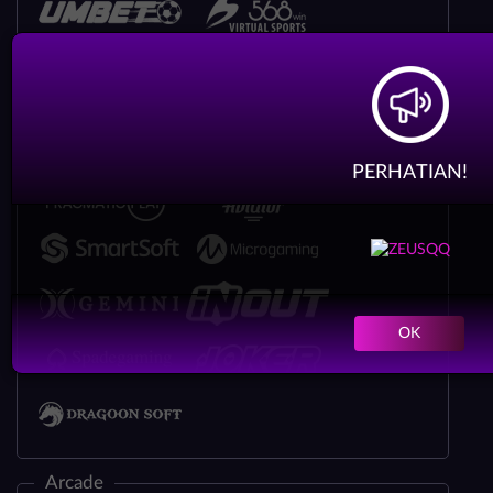
Crash Game
PERHATIAN!
OK
Arcade