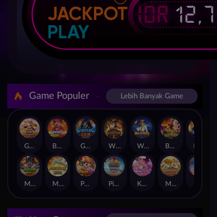
IDR
12,
JACKPOT
PLAY
Game Populer
Lebih Banyak Game
Gates of Olympus POP
Bang Gacor 1000
Goyang Gaib
Wild Bounty Showdown
Way of Ninja
BANDITO RETURNS
Mahjong Magic
Mahjong Wins 3 – Black Scatter
Mahjong Ways
Poker Win
Pirate Quest 1000
Kpop Hunter Zeus
Mahjong Legend
Lucky Neko