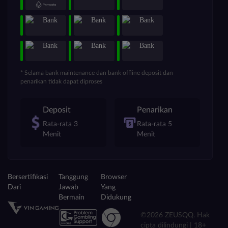
* Selama bank maintenance dan bank offline deposit dan
penarikan tidak dapat diproses
Deposit
Penarikan
Rata-rata 3
Rata-rata 5
Menit
Menit
Bersertifikasi
Tanggung
Browser
Dari
Jawab
Yang
Bermain
Didukung
©2026 ZEUSQQ. Hak
cipta dilindungi | 18+