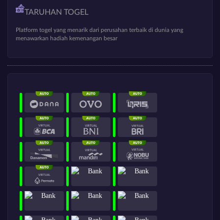
TARUHAN TOGEL
Platform togel yang menarik dari perusahan terbaik di dunia yang
menawarkan hadiah kemenangan besar