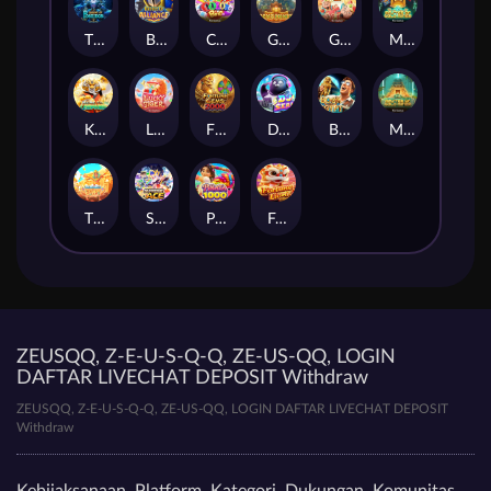
THRONE OF POSEIDON
BATTLE OF ALLIANCE
Color Bingo
GEMS MINER
GOD OF FORTUNE 2
MASTER OF GOLD MINER 2
KUNG FU LEOPARD
LUCKY TIGER
FORTUNE GEMS 2000
DJ SEAL
Book of Egypt
MASTER OF GOLD MINER
TREASURES OF EGYPT
SUPREME ACE
PINATA 1000
Fortune Lion
ZEUSQQ, Z-E-U-S-Q-Q, ZE-US-QQ, LOGIN
DAFTAR LIVECHAT DEPOSIT Withdraw
ZEUSQQ, Z-E-U-S-Q-Q, ZE-US-QQ, LOGIN DAFTAR LIVECHAT DEPOSIT
Withdraw