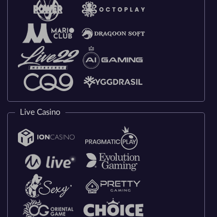
Live Casino