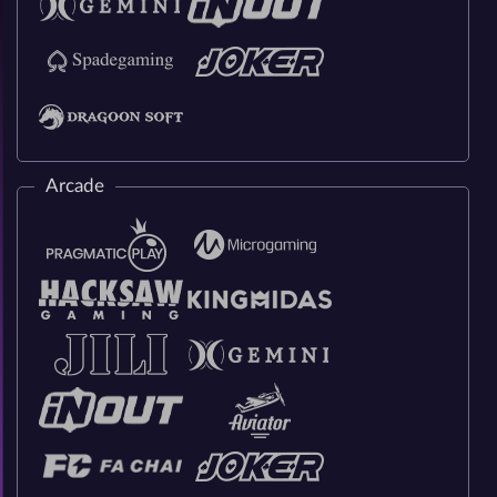
Arcade