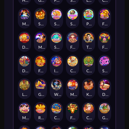
HIYAS GEMS
Go Clash
PYRAMID OF FLAMES
Super Powerful
LUCKY ACE
Challenge・Golden Pig
Madame Caroline
Super Boom
SUGAR TEDDY
SUGAR BOOM
Piggy Master
FEATURE BUY - Golden Pig
DA FU GUI
Moon Festival
SUPER LUCKY
Face Off
The Empire
FEATURE BUY・SUPER POWERFUL
Dragon Boat Festival
Fortune Teller
India Treasure
CAISHEN DADDY
Challenge・Mayan Calendar
Super Rich
Lucky Poker 2
Golden Zongzi
Wu Xia
Money Meow
KungFu
DIAO CHAN FA DA CAI
My Lord
Rich & Happy
CHALLENGE・FU LU SHOU XI
Fortune Bull
China Empress
Golden Week