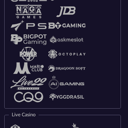
Live Casino