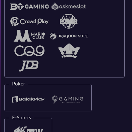
Poker
E-Sports