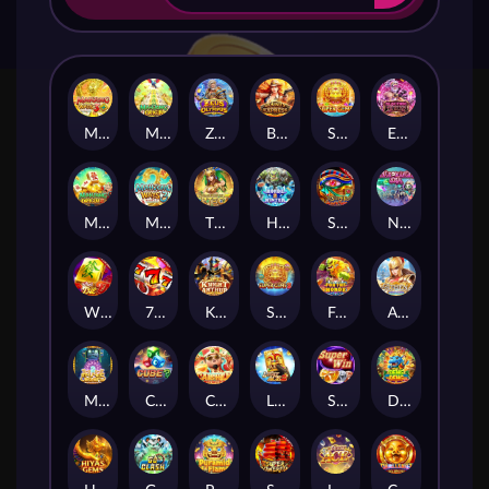
MAHJONG WAYS 3+
MAHJONG：ORIGIN
ZEUS OF OLYMPUS
BOUNTY EXPRESS
SUPER GEMS
ELECTRIC ZEUS
MAHJONG: ORIGIN 2
MAHJONG WAYS 3
TREASURES OF AZTEC Z
Horde 2 Winter
SUPER AWESOME
NECROMANCER SHA
What The FA
777
KNIGHT ARTHUR
SUPER GEMS 2
For The Horde
ATHENA LUCKY SPREAD
MYSTIC LEGEND 2
CUBE?
CAISHEN-LUCKY SPREAD
LUCKY ACE 2
Super Win
Deng Deng