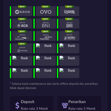
* Selama bank maintenance dan bank offline deposit dan penarikan
tidak dapat diproses
Deposit
Penarikan
Rata-rata 3 Menit
Rata-rata 5 Menit