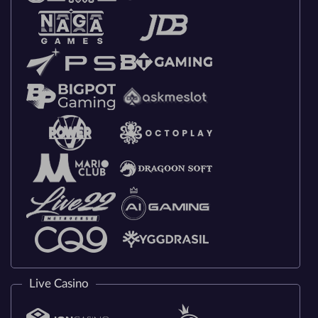
Live Casino