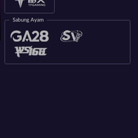
Sabung Ayam