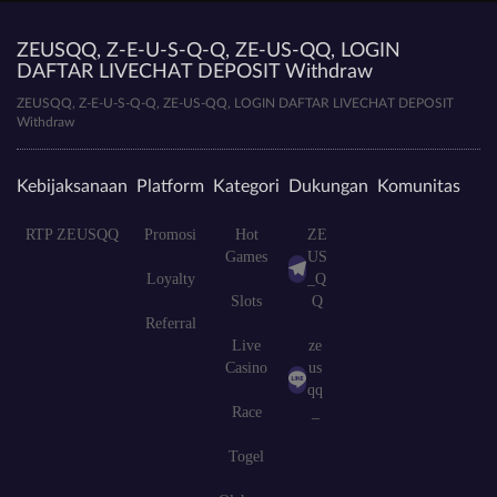
ZEUSQQ, Z-E-U-S-Q-Q, ZE-US-QQ, LOGIN
DAFTAR LIVECHAT DEPOSIT Withdraw
ZEUSQQ, Z-E-U-S-Q-Q, ZE-US-QQ, LOGIN DAFTAR LIVECHAT DEPOSIT
Withdraw
Kebijaksanaan
Platform
Kategori
Dukungan
Komunitas
RTP ZEUSQQ
Promosi
Hot
ZE
Games
US
Loyalty
_Q
Slots
Q
Referral
Live
ze
Casino
us
qq
Race
_
Togel