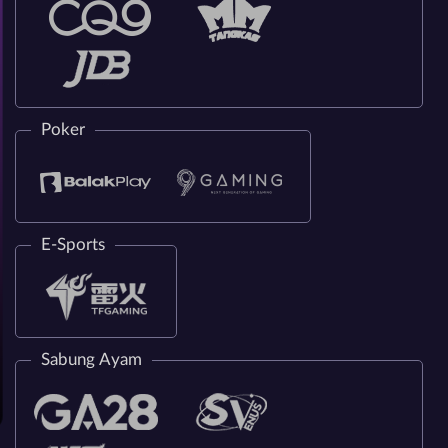
Poker
E-Sports
Sabung Ayam