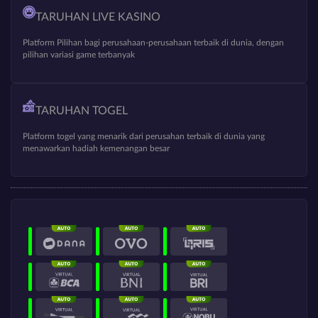
TARUHAN LIVE KASINO
Platform Pilihan bagi perusahaan-perusahaan terbaik di dunia, dengan
pilihan variasi game terbanyak
TARUHAN TOGEL
Platform togel yang menarik dari perusahan terbaik di dunia yang
menawarkan hadiah kemenangan besar