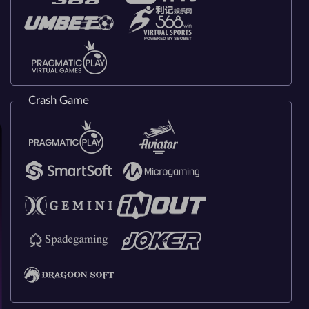
Crash Game