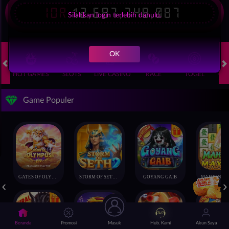
IDR
12,687,748,087
Silahkan login terlebih dahulu.
OK
HOT GAMES
SLOTS
LIVE CASINO
RACE
TOGEL
OL
Game Populer
GATES OF OLYMPUS POP
STORM OF SETH 2
GOYANG GAIB
Beranda
Promosi
Masuk
Hub. Kami
Akun Saya